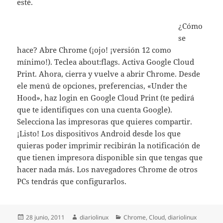
esté.
¿Cómo
se
hace? Abre Chrome (¡ojo! ¡versión 12 como
mínimo!). Teclea about:flags. Activa Google Cloud
Print. Ahora, cierra y vuelve a abrir Chrome. Desde
ele menú de opciones, preferencias, «Under the
Hood», haz login en Google Cloud Print (te pedirá
que te identifiques con una cuenta Google).
Selecciona las impresoras que quieres compartir.
¡Listo! Los dispositivos Android desde los que
quieras poder imprimir recibirán la notificación de
que tienen impresora disponible sin que tengas que
hacer nada más. Los navegadores Chrome de otros
PCs tendrás que configurarlos.
Publicado
Autor
Categorías
28 junio, 2011
diariolinux
Chrome
,
Cloud
,
diariolinux