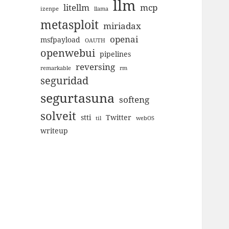
llm
litellm
mcp
izenpe
llama
metasploit
miriadax
openai
msfpayload
OAUTH
openwebui
pipelines
reversing
remarkable
rm
seguridad
segurtasuna
softeng
solveit
stti
Twitter
til
webOS
writeup