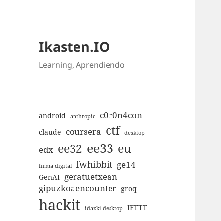
Ikasten.IO
Learning, Aprendiendo
c0r0n4con
android
anthropic
ctf
coursera
claude
desktop
ee33
ee32
eu
edx
fwhibbit
ge14
firma digital
geratuetxean
GenAI
gipuzkoaencounter
groq
hackit
IFTTT
idazki desktop