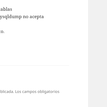
tablas
 mysqldump no acepta
to.
blicada.
Los campos obligatorios