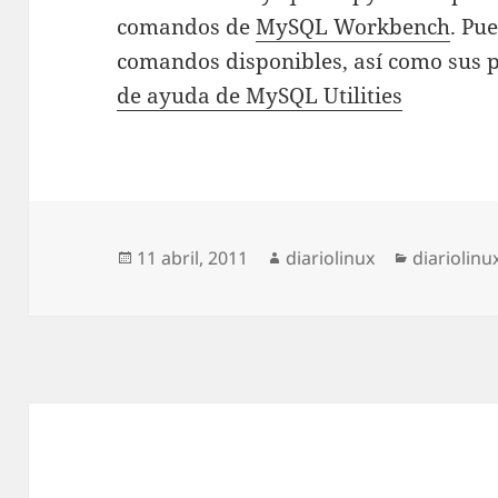
comandos de
MySQL Workbench
. Pu
comandos disponibles, así como sus 
de ayuda de MySQL Utilities
Publicado
Autor
Categoría
11 abril, 2011
diariolinux
diariolinu
el