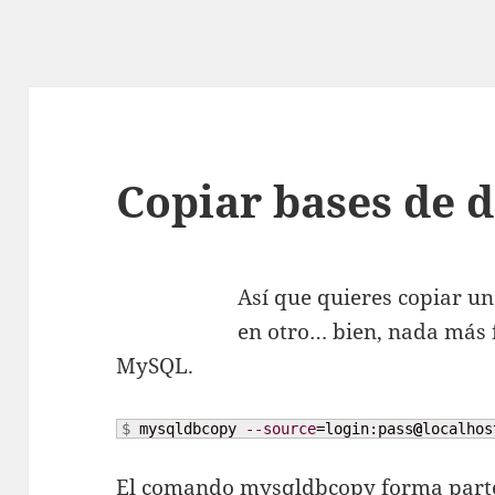
Copiar bases de 
Así que quieres copiar un
en otro… bien, nada más f
MySQL.
$ 
mysqldbcopy 
--source
=login:pass
@
localhos
El comando mysqldbcopy forma parte d