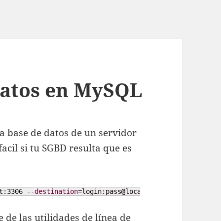
datos en MySQL
a base de datos de un servidor
acil si tu SGBD resulta que es
t:
3306
--destination
=login:pass
@
localhost:
3306
 dborigen:
e las utilidades de línea de