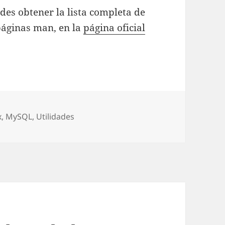
edes obtener la lista completa de
páginas man, en la
página oficial
s
x
,
MySQL
,
Utilidades