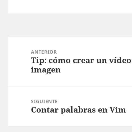
Navegación
de
ANTERIOR
Tip: cómo crear un vídeo
entradas
Entrada
imagen
anterior:
SIGUIENTE
Contar palabras en Vim
Entrada
siguiente: