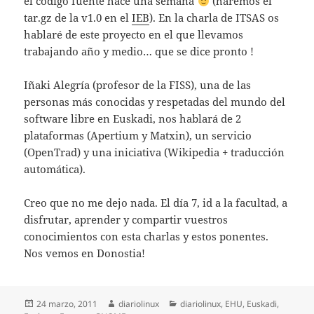
el código fuente hace una semana
(haremos el
tar.gz de la v1.0 en el
IEB
). En la charla de ITSAS os
hablaré de este proyecto en el que llevamos
trabajando año y medio… que se dice pronto !
Iñaki Alegría (profesor de la FISS), una de las
personas más conocidas y respetadas del mundo del
software libre en Euskadi, nos hablará de 2
plataformas (Apertium y Matxin), un servicio
(OpenTrad) y una iniciativa (Wikipedia + traducción
automática).
Creo que no me dejo nada. El día 7, id a la facultad, a
disfrutar, aprender y compartir vuestros
conocimientos con esta charlas y estos ponentes.
Nos vemos en Donostia!
Publicado
Autor
Categorías
24 marzo, 2011
diariolinux
diariolinux
,
EHU
,
Euskadi
,