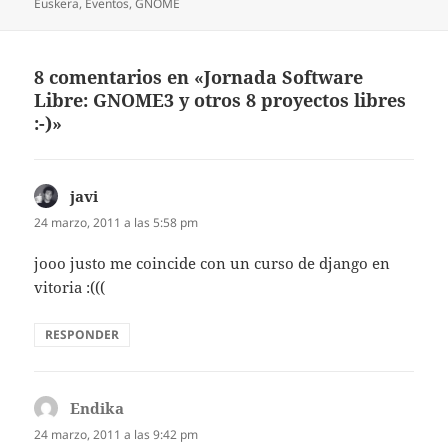
el
Euskera
,
Eventos
,
GNOME
8 comentarios en «Jornada Software
Libre: GNOME3 y otros 8 proyectos libres
:-)»
javi
dice:
24 marzo, 2011 a las 5:58 pm
jooo justo me coincide con un curso de django en
vitoria :(((
RESPONDER
Endika
dice:
24 marzo, 2011 a las 9:42 pm