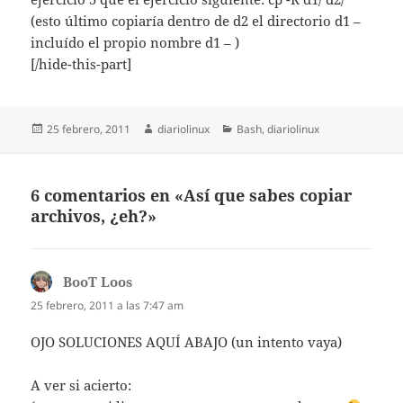
(esto último copiaría dentro de d2 el directorio d1 –
incluído el propio nombre d1 – )
[/hide-this-part]
Publicado
Autor
Categorías
25 febrero, 2011
diariolinux
Bash
,
diariolinux
el
6 comentarios en «Así que sabes copiar
archivos, ¿eh?»
BooT Loos
dice:
25 febrero, 2011 a las 7:47 am
OJO SOLUCIONES AQUÍ ABAJO (un intento vaya)
A ver si acierto: