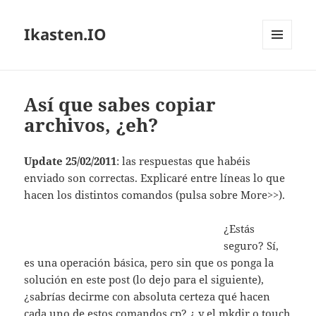
Ikasten.IO
MENÚ
Y
WIDGETS
Así que sabes copiar
archivos, ¿eh?
Update 25/02/2011
: las respuestas que habéis
enviado son correctas. Explicaré entre líneas lo que
hacen los distintos comandos (pulsa sobre More>>).
¿Estás
seguro? Sí,
es una operación básica, pero sin que os ponga la
solución en este post (lo dejo para el siguiente),
¿sabrías decirme con absoluta certeza qué hacen
cada uno de estos comandos cp? ¿ y el mkdir o touch