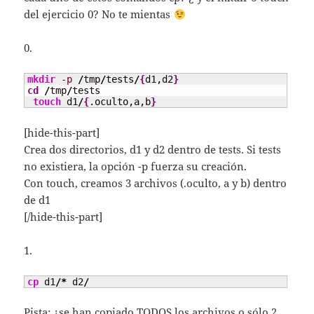
del ejercicio 0? No te mientas
0.
mkdir
-p
/
tmp
/
tests
/
{
d1,d2
}
cd
/
tmp
/
tests

touch
 d1
/
{
.oculto,a,b
}
[hide-this-part]
Crea dos directorios, d1 y d2 dentro de tests. Si tests
no existiera, la opción -p fuerza su creación.
Con touch, creamos 3 archivos (.oculto, a y b) dentro
de d1
[/hide-this-part]
1.
cp
 d1
/*
 d2
/
Pista: ¿se han copiado TODOS los archivos o sólo 2