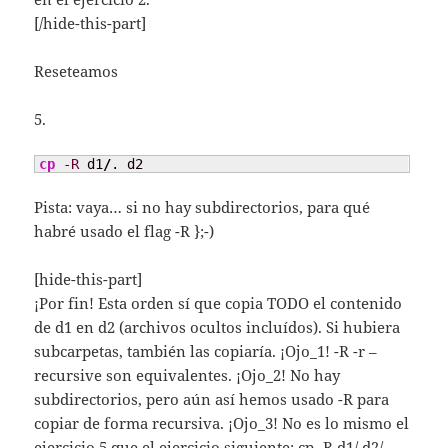
[/hide-this-part]
Reseteamos
5.
cp
-R
 d1
/
. d2
Pista: vaya… si no hay subdirectorios, para qué
habré usado el flag -R };-)
[hide-this-part]
¡Por fin! Esta orden sí que copia TODO el contenido
de d1 en d2 (archivos ocultos incluídos). Si hubiera
subcarpetas, también las copiaría. ¡Ojo_1! -R -r –
recursive son equivalentes. ¡Ojo_2! No hay
subdirectorios, pero aún así hemos usado -R para
copiar de forma recursiva. ¡Ojo_3! No es lo mismo el
ejercicio 5 que el ejercicio siguiente: cp -R d1/ d2/