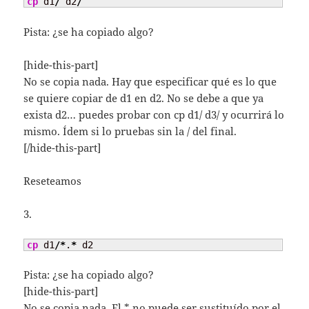
cp
 d1
/
 d2
/
Pista: ¿se ha copiado algo?
[hide-this-part]
No se copia nada. Hay que especificar qué es lo que
se quiere copiar de d1 en d2. No se debe a que ya
exista d2… puedes probar con cp d1/ d3/ y ocurrirá lo
mismo. Ídem si lo pruebas sin la / del final.
[/hide-this-part]
Reseteamos
3.
cp
 d1
/*
.
*
 d2
Pista: ¿se ha copiado algo?
[hide-this-part]
No se copia nada. El * no puede ser sustituído por el