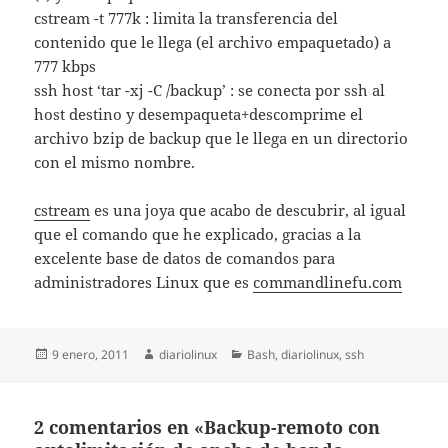
cstream -t 777k : limita la transferencia del
contenido que le llega (el archivo empaquetado) a
777 kbps
ssh host ‘tar -xj -C /backup’ : se conecta por ssh al
host destino y desempaqueta+descomprime el
archivo bzip de backup que le llega en un directorio
con el mismo nombre.
cstream
es una joya que acabo de descubrir, al igual
que el comando que he explicado, gracias a la
excelente base de datos de comandos para
administradores Linux que es
commandlinefu.com
Publicado
Autor
Categorías
9 enero, 2011
diariolinux
Bash
,
diariolinux
,
ssh
el
2 comentarios en «Backup-remoto con