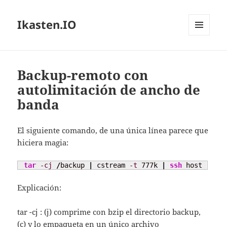
Ikasten.IO
MENÚ
Y
WIDGETS
Backup-remoto con
autolimitación de ancho de
banda
El siguiente comando, de una única línea parece que
hiciera magia:
tar
-cj
/
backup 
|
 cstream 
-t
 777k 
|
ssh
 host 
'tar 
Explicación:
tar -cj : (j) comprime con bzip el directorio backup,
(c) y lo empaqueta en un único archivo