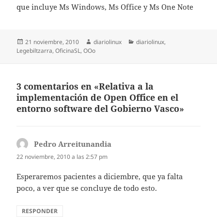
que incluye Ms Windows, Ms Office y Ms One Note
Publicado
Autor
Categorías
21 noviembre, 2010
diariolinux
diariolinux
,
el
Legebiltzarra
,
OficinaSL
,
OOo
3 comentarios en «Relativa a la
implementación de Open Office en el
entorno software del Gobierno Vasco»
Pedro Arreitunandia
dice:
22 noviembre, 2010 a las 2:57 pm
Esperaremos pacientes a diciembre, que ya falta
poco, a ver que se concluye de todo esto.
RESPONDER