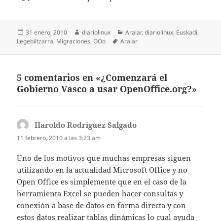
Publicado
Autor
Categorías
31 enero, 2010
diariolinux
Aralar
,
diariolinux
,
Euskadi
,
el
Etiquetas
Legebiltzarra
,
Migraciones
,
OOo
Aralar
5 comentarios en «¿Comenzará el
Gobierno Vasco a usar OpenOffice.org?»
Haroldo Rodriguez Salgado
dice:
11 febrero, 2010 a las 3:23 am
Uno de los motivos que muchas empresas siguen
utilizando en la actualidad Microsoft Office y no
Open Office es simplemente que en el caso de la
herramienta Excel se pueden hacer consultas y
conexión a base de datos en forma directa y con
estos datos realizar tablas dinámicas lo cual ayuda