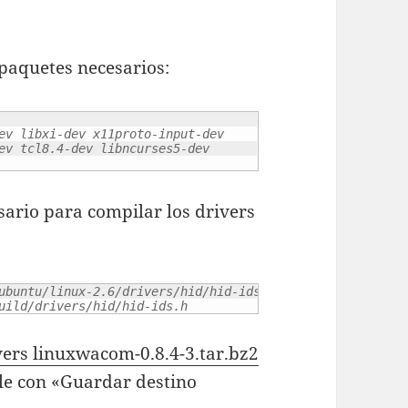
paquetes necesarios:
ev libxi-dev x11proto-input-dev 
ev tcl8.4-dev libncurses5-dev
esario para compilar los drivers
ubuntu/linux-2.6/drivers/hid/hid-ids.h
uild/drivers/hid/hid-ids.h
vers linuxwacom-0.8.4-3.tar.bz2
ale con «Guardar destino