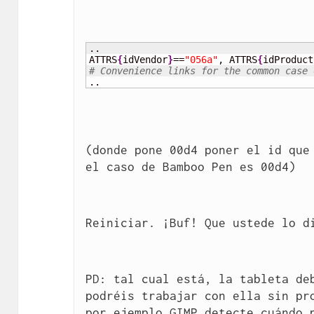
..

ATTRS
{
idVendor
}
==
"056a"
, ATTRS
{
idProduct
# Convenience links for the common case 
..
(donde pone 00d4 poner el id que 
el caso de Bamboo Pen es 00d4)
Reiniciar. ¡Buf! Que ustede lo d
PD: tal cual está, la tableta deb
podréis trabajar con ella sin pro
por ejemplo GIMP detecte cuándo p