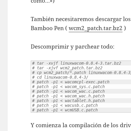
como…»)
También necesitaremos descargar los
Bamboo Pen (
wcm2_patch.tar.bz2
)
Descomprimir y parchear todo:
# tar -xvjf linuxwacom-0.8.4-3.tar.bz2
# tar -xjvf wcm2_patch.tar.bz2        
# cp wcm2_patch/*.patch linuxwacom-0.8.4-3
# cd linuxwacom-0.8.4-3/
# patch -p1 < wacomcpl-exec.patch
# patch -p1 < wacom_sys.c.patch
# patch -p1 < wacom_wac.c.patch
# patch -p1 < wacom_wac.h.patch
# patch -p1 < wactablet.h.patch
# patch -p1 < wacusb.c.patch
# patch -p1 < wcmUSB.c.patch
Y comienza la compilación de los driv