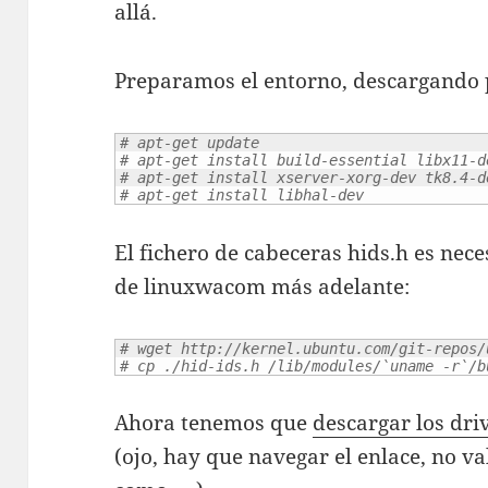
allá.
Preparamos el entorno, descargando 
# apt-get update
# apt-get install build-essential libx11-d
# apt-get install xserver-xorg-dev tk8.4-d
# apt-get install libhal-dev
El fichero de cabeceras hids.h es nec
de linuxwacom más adelante:
# wget http://kernel.ubuntu.com/git-repos/
# cp ./hid-ids.h /lib/modules/`uname -r`/b
Ahora tenemos que
descargar los dri
(ojo, hay que navegar el enlace, no v