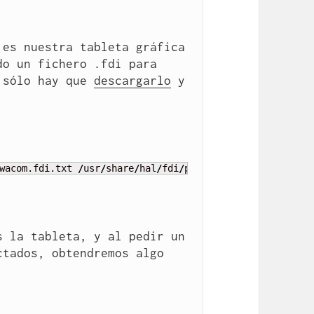
es nuestra tableta gráfica 
o un fichero .fdi para 
 sólo hay que 
descargarlo
 y 
wacom.fdi.txt 
/
usr
/
share
/
hal
/
fdi
/
policy
/
20thirdparty
/
10
-
 la tableta, y al pedir un 
tados, obtendremos algo 