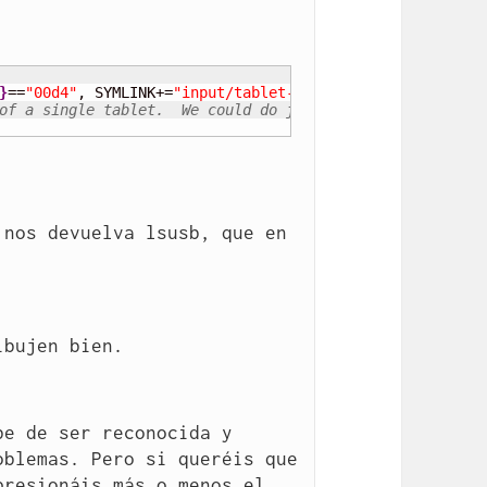
}
==
"00d4"
, SYMLINK+=
"input/tablet-wacom-bamboo-pen"
of a single tablet.  We could do just this:
nos devuelva lsusb, que en 
ibujen bien.
e de ser reconocida y 
blemas. Pero si queréis que 
resionáis más o menos el 