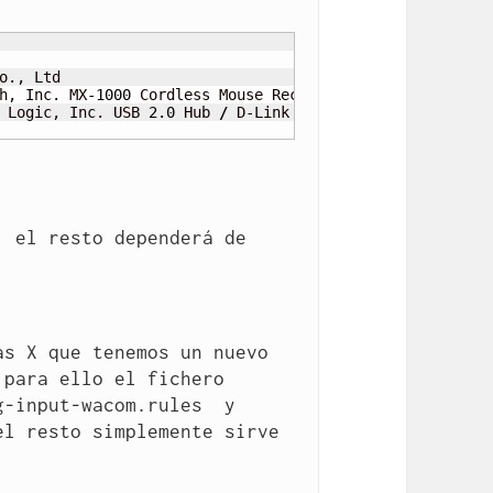
., Ltd 

h, Inc. MX-
1000
 Cordless Mouse Receiver

 Logic, Inc. USB 
2.0
 Hub 
/
 D-Link DUB-H4 USB 
2.0
 Hub

 el resto dependerá de 
s X que tenemos un nuevo 
para ello el fichero  
-input-wacom.rules  y 
l resto simplemente sirve 