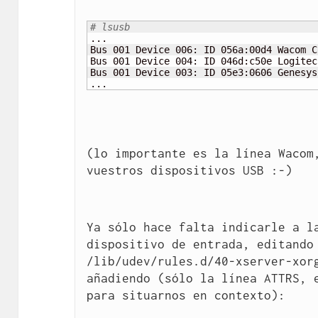
# lsusb
...

Bus 001 Device 006: ID 056a:00d4 Wacom Co
Bus 001 Device 004: ID 046d:c50e Logitec
Bus 001 Device 003: ID 05e3:0606 Genesys
...
(lo importante es la línea Wacom,
vuestros dispositivos USB :-)
Ya sólo hace falta indicarle a la
dispositivo de entrada, editando 
/lib/udev/rules.d/40-xserver-xorg
añadiendo (sólo la línea ATTRS, e
para situarnos en contexto):