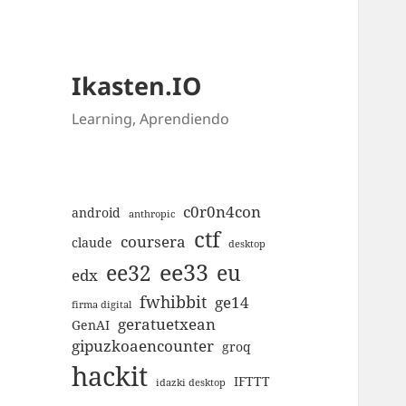
Ikasten.IO
Learning, Aprendiendo
c0r0n4con
android
anthropic
ctf
coursera
claude
desktop
ee33
ee32
eu
edx
fwhibbit
ge14
firma digital
geratuetxean
GenAI
gipuzkoaencounter
groq
hackit
IFTTT
idazki desktop