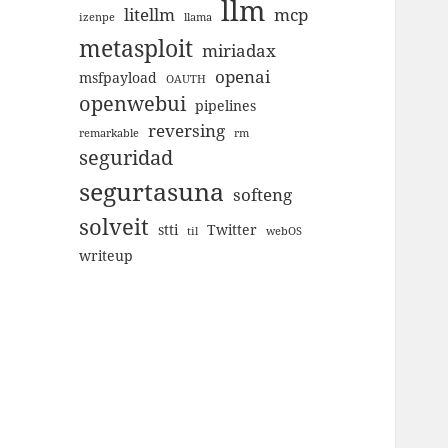
llm
litellm
mcp
izenpe
llama
metasploit
miriadax
openai
msfpayload
OAUTH
openwebui
pipelines
reversing
remarkable
rm
seguridad
segurtasuna
softeng
solveit
stti
Twitter
til
webOS
writeup