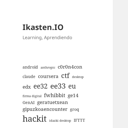
Ikasten.IO
Learning, Aprendiendo
c0r0n4con
android
anthropic
ctf
coursera
claude
desktop
ee33
ee32
eu
edx
fwhibbit
ge14
firma digital
geratuetxean
GenAI
gipuzkoaencounter
groq
hackit
IFTTT
idazki desktop