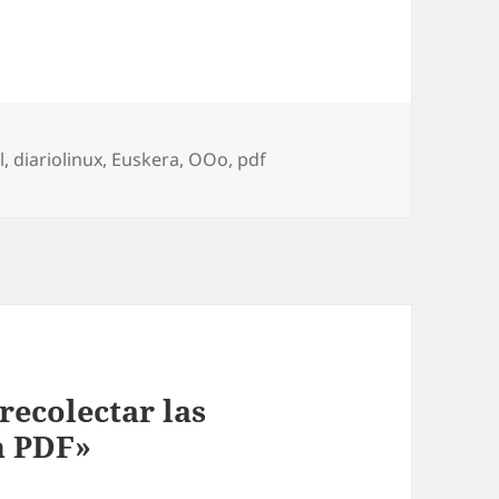
gorías
l
,
diariolinux
,
Euskera
,
OOo
,
pdf
ecolectar las
n PDF»