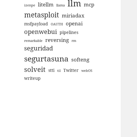
llm
litellm
mcp
izenpe
llama
metasploit
miriadax
openai
msfpayload
OAUTH
openwebui
pipelines
reversing
remarkable
rm
seguridad
segurtasuna
softeng
solveit
stti
Twitter
til
webOS
writeup