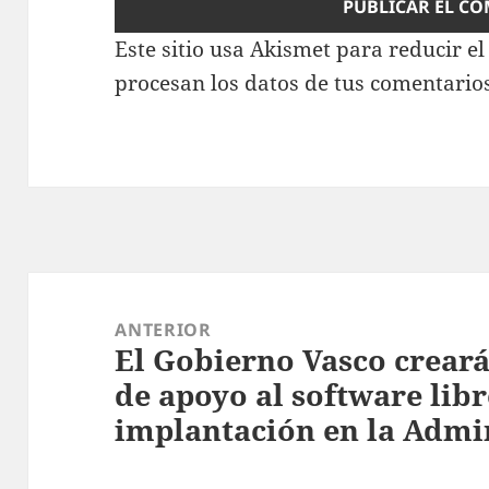
Este sitio usa Akismet para reducir e
procesan los datos de tus comentario
Navegación
de
ANTERIOR
El Gobierno Vasco creará
entradas
Entrada
de apoyo al software lib
anterior:
implantación en la Admi