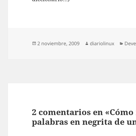
Publicado
Autor
Cate
2 noviembre, 2009
diariolinux
Deve
el
2 comentarios en «Cómo r
palabras en negrita de u