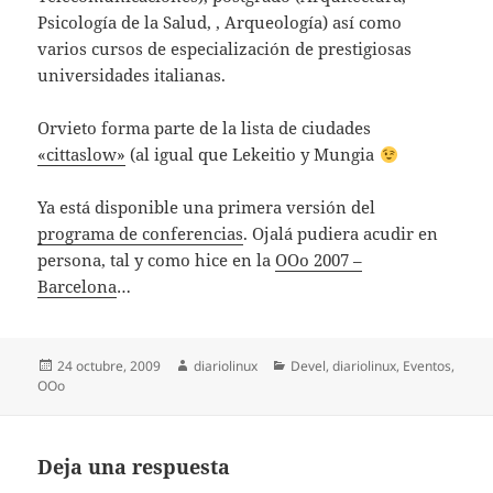
Psicología de la Salud, , Arqueología) así como
varios cursos de especialización de prestigiosas
universidades italianas.
Orvieto forma parte de la lista de ciudades
«cittaslow»
(al igual que Lekeitio y Mungia
Ya está disponible una primera versión del
programa de conferencias
. Ojalá pudiera acudir en
persona, tal y como hice en la
OOo 2007 –
Barcelona
…
Publicado
Autor
Categorías
24 octubre, 2009
diariolinux
Devel
,
diariolinux
,
Eventos
,
el
OOo
Deja una respuesta