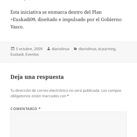
Esta iniciativa se enmarca dentro del Plan
+Euskadi09, diseñado e impulsado por el Gobierno
Vasco.
Publicado
Autor
Categorías
5 octubre, 2009
diariolinux
diariolinux
,
eLearning
,
el
Euskadi
,
Eventos
Deja una respuesta
Tu dirección de correo electrónico no será publicada.
Los campos
obligatorios están marcados con
*
COMENTARIO
*