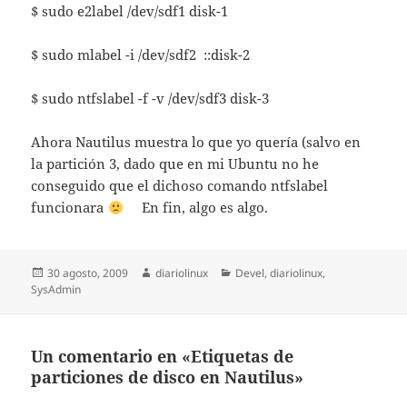
$ sudo e2label /dev/sdf1 disk-1
$ sudo mlabel -i /dev/sdf2 ::disk-2
$ sudo ntfslabel -f -v /dev/sdf3 disk-3
Ahora Nautilus muestra lo que yo quería (salvo en
la partición 3, dado que en mi Ubuntu no he
conseguido que el dichoso comando ntfslabel
funcionara
En fin, algo es algo.
Publicado
Autor
Categorías
30 agosto, 2009
diariolinux
Devel
,
diariolinux
,
el
SysAdmin
Un comentario en «Etiquetas de
particiones de disco en Nautilus»