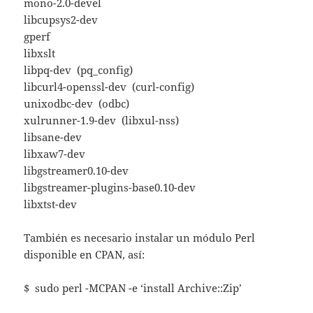
mono-2.0-devel
libcupsys2-dev
gperf
libxslt
libpq-dev (pq_config)
libcurl4-openssl-dev (curl-config)
unixodbc-dev (odbc)
xulrunner-1.9-dev (libxul-nss)
libsane-dev
libxaw7-dev
libgstreamer0.10-dev
libgstreamer-plugins-base0.10-dev
libxtst-dev
También es necesario instalar un módulo Perl
disponible en CPAN, así:
$ sudo perl -MCPAN -e ‘install Archive::Zip’