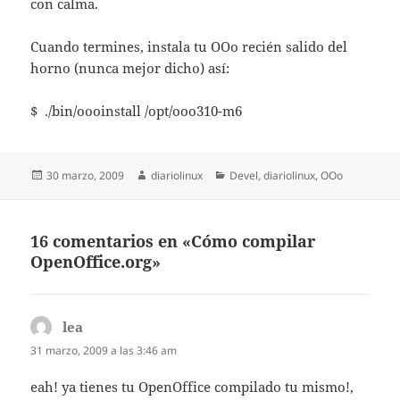
con calma.
Cuando termines, instala tu OOo recién salido del
horno (nunca mejor dicho) así:
$ ./bin/oooinstall /opt/ooo310-m6
Publicado
Autor
Categorías
30 marzo, 2009
diariolinux
Devel
,
diariolinux
,
OOo
el
16 comentarios en «Cómo compilar
OpenOffice.org»
lea
dice:
31 marzo, 2009 a las 3:46 am
eah! ya tienes tu OpenOffice compilado tu mismo!,