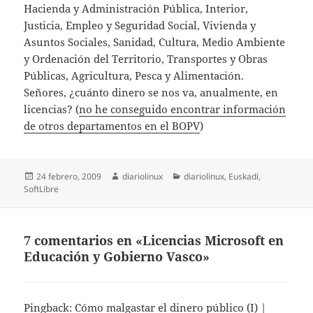
Hacienda y Administración Pública, Interior,
Justicia, Empleo y Seguridad Social, Vivienda y
Asuntos Sociales, Sanidad, Cultura, Medio Ambiente
y Ordenación del Territorio, Transportes y Obras
Públicas, Agricultura, Pesca y Alimentación.
Señores, ¿cuánto dinero se nos va, anualmente, en
licencias? (
no he conseguido encontrar información
de otros departamentos en el BOPV
)
Publicado
Autor
Categorías
24 febrero, 2009
diariolinux
diariolinux
,
Euskadi
,
el
SoftLibre
7 comentarios en «Licencias Microsoft en
Educación y Gobierno Vasco»
Pingback:
Cómo malgastar el dinero público (I) |