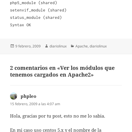
php5_module (shared)
setenvif_module (shared)
status_module (shared)
Syntax OK
Publicado
Autor
Categorías
9 febrero, 2009
diariolinux
Apache
,
diariolinux
el
2 comentarios en «Ver los módulos que
tenemos cargados en Apache2»
phpleo
dice:
15 febrero, 2009 a las 4:07 am
Hola, gracias por tu post, esto no me lo sabia.
En mi caso uso centos 5.x y el nombre de la