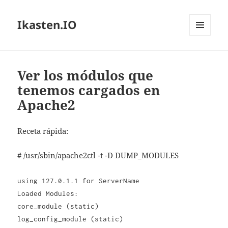
Ikasten.IO
MENÚ
Y
WIDGETS
Ver los módulos que
tenemos cargados en
Apache2
Receta rápida:
# /usr/sbin/apache2ctl -t -D DUMP_MODULES
using 127.0.1.1 for ServerName
Loaded Modules:
core_module (static)
log_config_module (static)