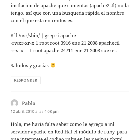
instlación de apache que comentas (apache2ctl) no la
tengo, así que con una busqueda rápida el nombre
con el que está en centos es:
# ll /usr/sbin/ | grep -i apache
-rwxr-xr-x 1 root root 3916 ene 21 2008 apachectl
-r-s–x— 1 root apache 24711 ene 21 2008 suexec
Saludos y gracias
RESPONDER
Pablo
dice:
12 abril, 2010 a las 4:08 pm
Hola, me haría falta saber como le agrego a mi
servidor apache en Red Hat el módulo de ruby, para
que interprete el codigo ruby en las paginas rhtml,