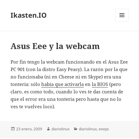
Ikasten.IO
MENÚ
Y
WIDGETS
Asus Eee y la webcam
Por fin tengo la webcam funcionando en el Asus Eee
PC 901 (con la distro Easy Peasy). La razón por la que
no funcionaba (ni en Cheese ni en Skype) era una
tontería: sólo
había que activarla
en
la BIOS
(pero
claro, es como todo, cuando lo ves te das cuenta de
que el error era una tontería pero hasta que no lo
ves te vuelves loco).
Publicado
Autor
Categorías
23 enero, 2009
diariolinux
diariolinux
,
eeepc
el