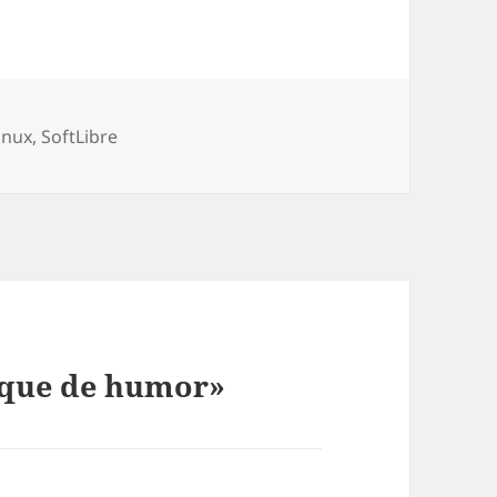
rías
linux
,
SoftLibre
oque de humor»