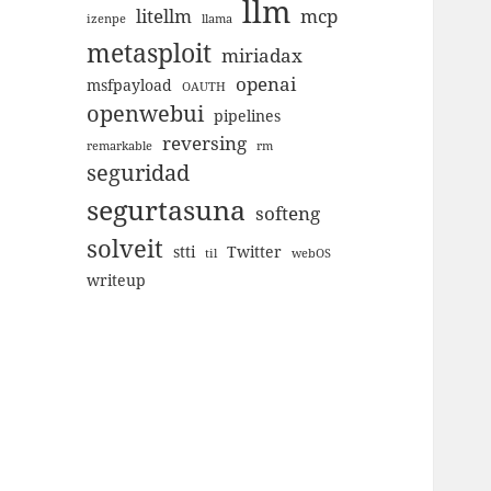
llm
litellm
mcp
izenpe
llama
metasploit
miriadax
openai
msfpayload
OAUTH
openwebui
pipelines
reversing
remarkable
rm
seguridad
segurtasuna
softeng
solveit
stti
Twitter
til
webOS
writeup