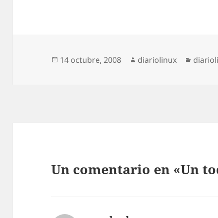
Publicado
Autor
Catego
14 octubre, 2008
diariolinux
diario
el
Un comentario en «Un t