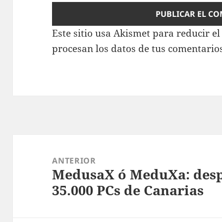
Este sitio usa Akismet para reducir e
procesan los datos de tus comentario
Navegación
de
ANTERIOR
MedusaX ó MeduXa: desp
entradas
Entrada
35.000 PCs de Canarias
anterior: