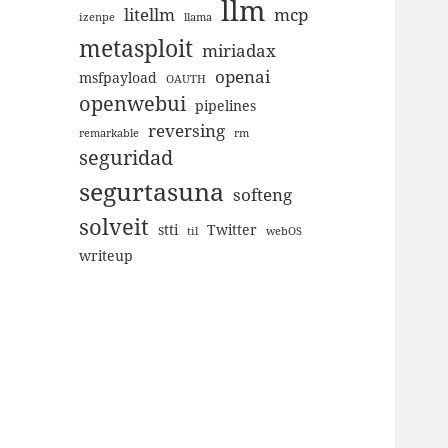
llm
litellm
mcp
izenpe
llama
metasploit
miriadax
openai
msfpayload
OAUTH
openwebui
pipelines
reversing
remarkable
rm
seguridad
segurtasuna
softeng
solveit
stti
Twitter
til
webOS
writeup