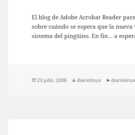
El blog de Adobe Acrobat Reader par
sobre cuándo se espera que la nueva v
sistema del pingüino. En fin… a esper
Publicado
Autor
Categoría
23 julio, 2008
diariolinux
diariolinu
el