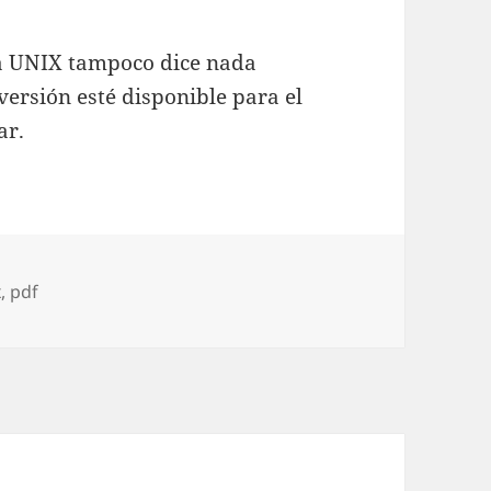
a UNIX tampoco dice nada
ersión esté disponible para el
ar.
s
x
,
pdf