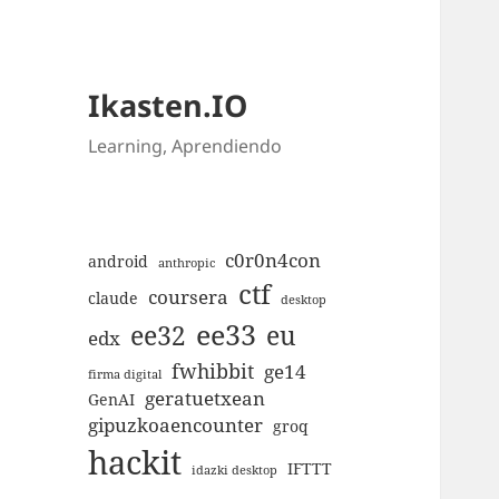
Ikasten.IO
Learning, Aprendiendo
c0r0n4con
android
anthropic
ctf
coursera
claude
desktop
ee33
ee32
eu
edx
fwhibbit
ge14
firma digital
geratuetxean
GenAI
gipuzkoaencounter
groq
hackit
IFTTT
idazki desktop