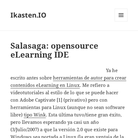
Ikasten.IO
MENÚ
Y
WIDGETS
Salasaga: opensource
eLearning IDE
Ya he
escrito antes sobre
herramientas de autor para crear
contenidos eLearning en Linux
. Me refiero a
videotutoriales al estilo de lo que se puede hacer
con Adobe Captivate [1] (privativo) pero con
herramientas para Linux (aunque no sean software
libre)
tipo Wink
. Esta última tuvo/tiene gran éxito,
pero llevamos esperando ya casi un año
(3/Julio/2007) a que la versión 2.0 que existe para
Windows sea portada a Linux (la gran ventaja de la