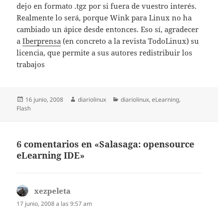
dejo en formato .tgz por si fuera de vuestro interés.
Realmente lo será, porque Wink para Linux no ha
cambiado un ápice desde entonces. Eso sí, agradecer
a
Iberprensa
(en concreto a la revista TodoLinux) su
licencia, que permite a sus autores redistribuir los
trabajos
Publicado
Autor
Categorías
16 junio, 2008
diariolinux
diariolinux
,
eLearning
,
el
Flash
6 comentarios en «Salasaga: opensource
eLearning IDE»
xezpeleta
dice:
17 junio, 2008 a las 9:57 am