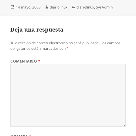
Publicado
Autor
Categorías
14 mayo, 2008
diariolinux
diariolinux
,
SysAdmin
el
Deja una respuesta
Tu dirección de correo electrónico no será publicada.
Los campos
obligatorios están marcados con
*
COMENTARIO
*