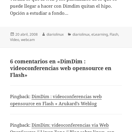
puede llegar a hacer con Dimdim quitan el hipo.
Opción a estudiar a fondo…
Publicado
Autor
Categorías
20 abril, 2008
diariolinux
diariolinux
,
eLearning
,
Flash
,
el
Vídeo
,
webcam
6 comentarios en «DimDim :
videoconferencias web opensource en
Flash»
Pingback:
DimDim : videoconferencias web
opensource en Flash « Arukard’s Weblog
Pingback:
DimDim: videoconferencias via Web
OpenSource // Linux Zone // Blog sobre linux, con