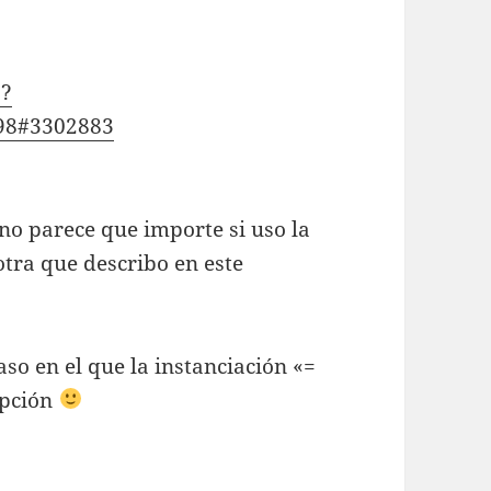
a?
98#3302883
 no parece que importe si uso la
otra que describo en este
so en el que la instanciación «=
epción