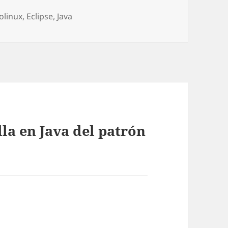
iolinux
,
Eclipse
,
Java
la en Java del patrón