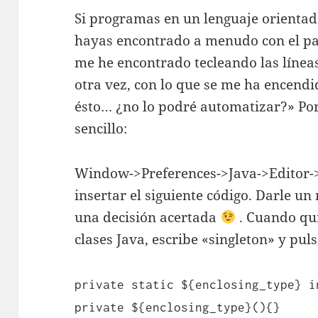
Si programas en un lenguaje orientado
hayas encontrado a menudo con el pa
me he encontrado tecleando las líneas
otra vez, con lo que se me ha encendi
ésto… ¿no lo podré automatizar?» Por
sencillo:
Window->Preferences->Java->Editor->
insertar el siguiente código. Darle u
una decisión acertada
. Cuando qui
clases Java, escribe «singleton» y pul
private static ${enclosing_type} i
private ${enclosing_type}(){}