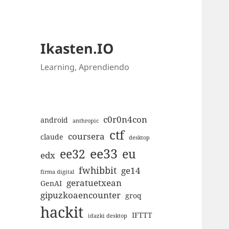
Ikasten.IO
Learning, Aprendiendo
c0r0n4con
android
anthropic
ctf
coursera
claude
desktop
ee33
ee32
eu
edx
fwhibbit
ge14
firma digital
geratuetxean
GenAI
gipuzkoaencounter
groq
hackit
IFTTT
idazki desktop