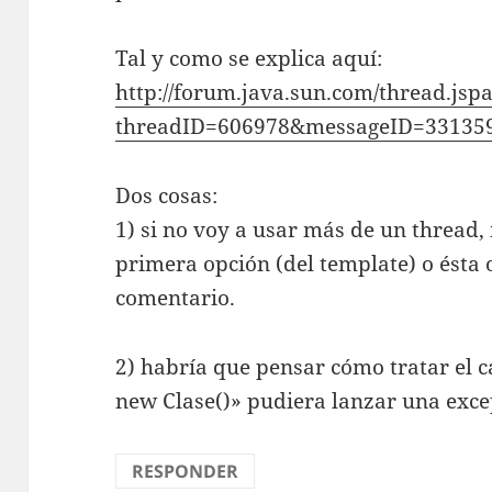
Tal y como se explica aquí:
http://forum.java.sun.com/thread.jsp
threadID=606978&messageID=33135
Dos cosas:
1) si no voy a usar más de un thread,
primera opción (del template) o ésta 
comentario.
2) habría que pensar cómo tratar el ca
new Clase()» pudiera lanzar una exc
RESPONDER