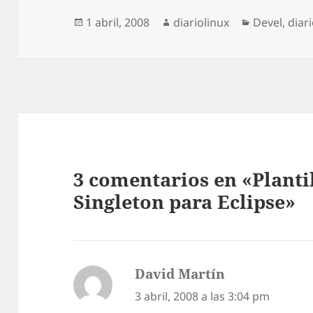
Publicado
Autor
Categorías
1 abril, 2008
diariolinux
Devel
,
diar
el
3 comentarios en «Plantil
Singleton para Eclipse»
David Martín
dice:
3 abril, 2008 a las 3:04 pm