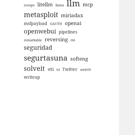
llm
litellm
mcp
izenpe
llama
metasploit
miriadax
openai
msfpayload
OAUTH
openwebui
pipelines
reversing
remarkable
rm
seguridad
segurtasuna
softeng
solveit
stti
Twitter
til
webOS
writeup