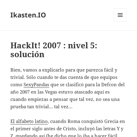
Ikasten.IO
MENÚ
Y
WIDGETS
HackIt! 2007 : nivel 5:
solución
Bien, vamos a explicarlo para que parezca fácil y
trivial. Sólo cuando te das cuenta de que equipos
como
SexyPandas
que se clasificó para la Defcon del
año 2007 en las Vegas estuvo atascado aquí es
cuando empiezas a pensar que tal vez, no sea una
prueba tan trivial… tal vez…
El alfabeto latino
, cuando Roma conquistó Grecia en
el primer siglo antes de Cristo, incluyó las letras Y y
Z, quedando así (he dicho que lo iba a hacer fácil…