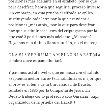
posiciones más adelante en el alfabeto, por lo que
para descifrar, habría que seguir el proceso inverso.
Sin embargo, en esta prueba el cifrado se aplicó
sustituyendo cada letra por la que estuviera 3
posiciones _más atrás_, por lo que para descifrar,
hay que sustituir cada letra del criptograma por la
que esté 3 posiciones más adelante. ¿Mareado?
Hagamos esto último (la sustitución, no el mareo) :
C L A V I S V E R B U M P A M P I L O N I A E S T («La
palabra clave es pampilonia»).
Y pasamos así al
nivel 6
, que empieza con el saludo
«Sapientia melior auro» («La sabiduría es mejor que
el oro» es el lema de la Universidad de Deusto,
fundada en 1886 por la Compañía de Jesús. En
Deusto trabaja como profesor Pablo Garaizar, txipi,
organizador de la prueba del HackIt!)