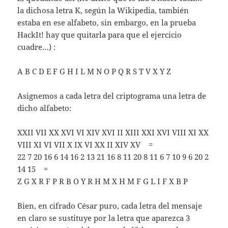
la dichosa letra K, según la Wikipedia, también
estaba en ese alfabeto, sin embargo, en la prueba
HackIt! hay que quitarla para que el ejercicio
cuadre…) :
A B C D E F G H I L M N O P Q R S T V X Y Z
Asignemos a cada letra del criptograma una letra de
dicho alfabeto:
XXII VII XX XVI VI XIV XVI II XIII XXI XVI VIII XI XX
VIII XI VI VII X IX VI XX II XIV XV =
22 7 20 16 6 14 16 2 13 21 16 8 11 20 8 11 6 7 10 9 6 20 2
14 15 =
Z G X R F P R B O Y R H M X H M F G L I F X B P
Bien, en cifrado César puro, cada letra del mensaje
en claro se sustituye por la letra que aparezca 3