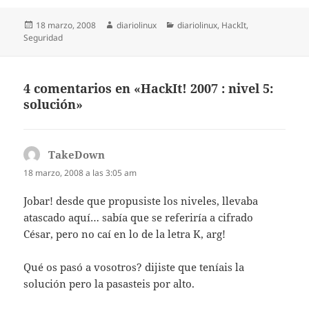
Publicado
Autor
Categorías
18 marzo, 2008
diariolinux
diariolinux
,
HackIt
,
el
Seguridad
4 comentarios en «HackIt! 2007 : nivel 5:
solución»
TakeDown
dice:
18 marzo, 2008 a las 3:05 am
Jobar! desde que propusiste los niveles, llevaba
atascado aquí… sabía que se referiría a cifrado
César, pero no caí en lo de la letra K, arg!
Qué os pasó a vosotros? dijiste que teníais la
solución pero la pasasteis por alto.