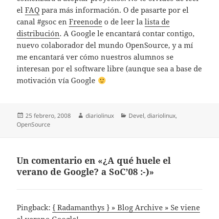
el
FAQ
para más información. O de pasarte por el
canal #gsoc en
Freenode
o de leer la
lista de
distribución
. A Google le encantará contar contigo,
nuevo colaborador del mundo OpenSource, y a mí
me encantará ver cómo nuestros alumnos se
interesan por el software libre (aunque sea a base de
motivación vía Google
Publicado
Autor
Categorías
25 febrero, 2008
diariolinux
Devel
,
diariolinux
,
el
OpenSource
Un comentario en «¿A qué huele el
verano de Google? a SoC’08 :-)»
Pingback:
{ Radamanthys } » Blog Archive » Se viene
el verano Google!