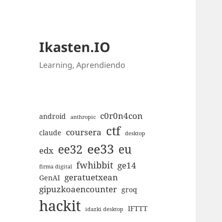
Ikasten.IO
Learning, Aprendiendo
c0r0n4con
android
anthropic
ctf
coursera
claude
desktop
ee33
ee32
eu
edx
fwhibbit
ge14
firma digital
geratuetxean
GenAI
gipuzkoaencounter
groq
hackit
IFTTT
idazki desktop