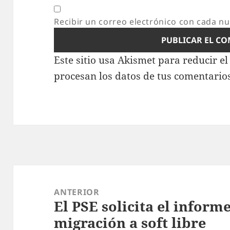
Recibir un correo electrónico con cada n
Este sitio usa Akismet para reducir e
procesan los datos de tus comentario
Navegación
de
ANTERIOR
El PSE solicita el inform
entradas
Entrada
migración a soft libre
anterior: