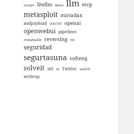
llm
litellm
mcp
izenpe
llama
metasploit
miriadax
openai
msfpayload
OAUTH
openwebui
pipelines
reversing
remarkable
rm
seguridad
segurtasuna
softeng
solveit
stti
Twitter
til
webOS
writeup