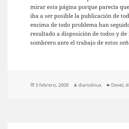
mirar esta página porque parecía que
iba a ser posible la publicación de to
encima de todo problema han seguido
resultado a disposición de todos y de
sombrero ante el trabajo de estos señ
Publicado
Autor
Categor
3 febrero, 2008
diariolinux
Devel
,
d
el