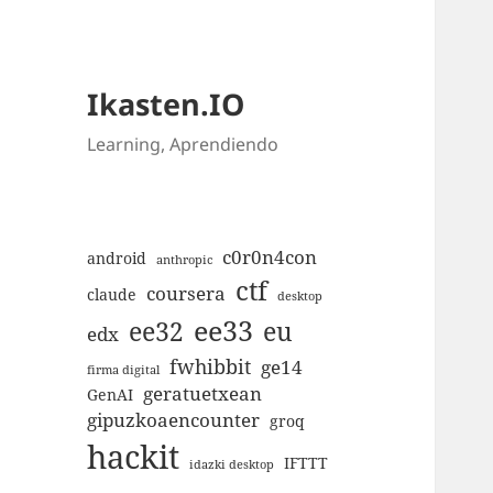
Ikasten.IO
Learning, Aprendiendo
c0r0n4con
android
anthropic
ctf
coursera
claude
desktop
ee33
ee32
eu
edx
fwhibbit
ge14
firma digital
geratuetxean
GenAI
gipuzkoaencounter
groq
hackit
IFTTT
idazki desktop