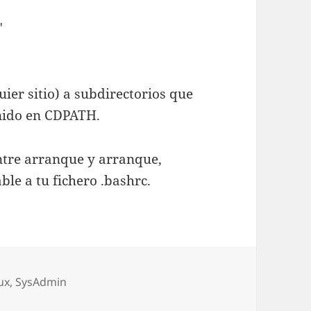
'
ier sitio) a subdirectorios que
inido en CDPATH.
entre arranque y arranque,
ble a tu fichero .bashrc.
as
ux
,
SysAdmin