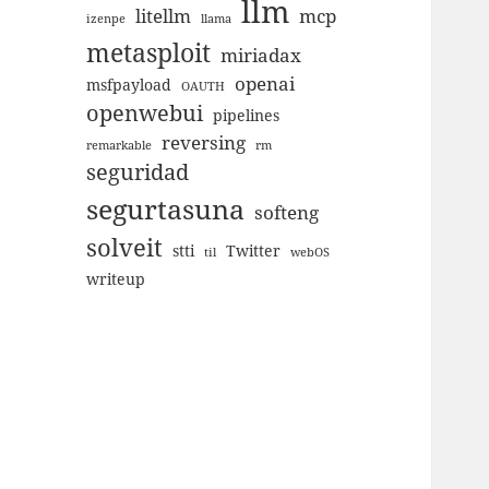
llm
litellm
mcp
izenpe
llama
metasploit
miriadax
openai
msfpayload
OAUTH
openwebui
pipelines
reversing
remarkable
rm
seguridad
segurtasuna
softeng
solveit
stti
Twitter
til
webOS
writeup