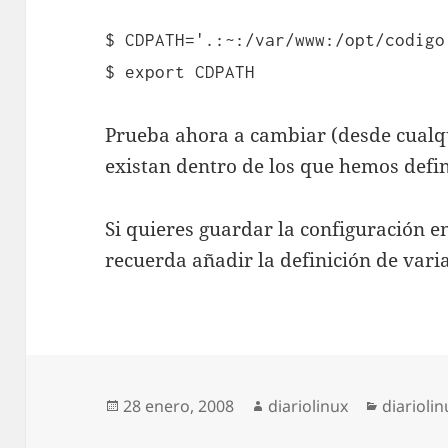
$ CDPATH='.:~:/var/www:/opt/codigo
$ export CDPATH
Prueba ahora a cambiar (desde cualqu
existan dentro de los que hemos def
Si quieres guardar la configuración 
recuerda añadir la definición de varia
Publicado
Autor
Categorí
28 enero, 2008
diariolinux
diariolin
el