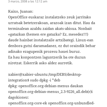
3 marzo, 2008 a las 12:12 am
Kaixo, Juanan:
OpenOffice euskaraz instalatzeko zeuk jarritako
urratsak betetzerakoan, arazoak izan ditut. Hau da
terminalean azaldu zaidan akats-abisua. Nonbait
«gatazkan (hemen ere gatazka? Ez, mesedez!!!)
daude hainbat instalatzaile artxibategi. Linux-ean
denbora gutxi daramadanez, ez dut oraindik behar
adinako ezagupenik prozesu hauei buruz.
Ea hau konpontzen laguntzerik ba ote duzun
niretzat. Eskerrik asko aldez aurretik.
xabier@xabier-ubuntu:/tmp/DEBS/desktop-
integration$ sudo dpkg -i *deb
dpkg: openoffice.org-debian-menus daukan
openoffice.org-debian-menus_2.3-9226_all.deb(r)i
dagokionez:
openoffice.org-core-ek openoffice.org-unbundled-