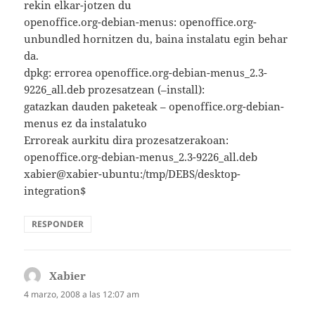
rekin elkar-jotzen du
openoffice.org-debian-menus: openoffice.org-
unbundled hornitzen du, baina instalatu egin behar
da.
dpkg: errorea openoffice.org-debian-menus_2.3-
9226_all.deb prozesatzean (–install):
gatazkan dauden paketeak – openoffice.org-debian-
menus ez da instalatuko
Erroreak aurkitu dira prozesatzerakoan:
openoffice.org-debian-menus_2.3-9226_all.deb
xabier@xabier-ubuntu:/tmp/DEBS/desktop-
integration$
RESPONDER
Xabier
dice:
4 marzo, 2008 a las 12:07 am