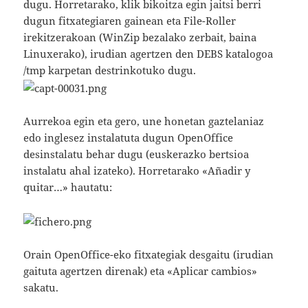
dugu. Horretarako, klik bikoitza egin jaitsi berri
dugun fitxategiaren gainean eta File-Roller
irekitzerakoan (WinZip bezalako zerbait, baina
Linuxerako), irudian agertzen den DEBS katalogoa
/tmp karpetan destrinkotuko dugu.
Aurrekoa egin eta gero, une honetan gaztelaniaz
edo inglesez instalatuta dugun OpenOffice
desinstalatu behar dugu (euskerazko bertsioa
instalatu ahal izateko). Horretarako «Añadir y
quitar…» hautatu:
Orain OpenOffice-eko fitxategiak desgaitu (irudian
gaituta agertzen direnak) eta «Aplicar cambios»
sakatu.