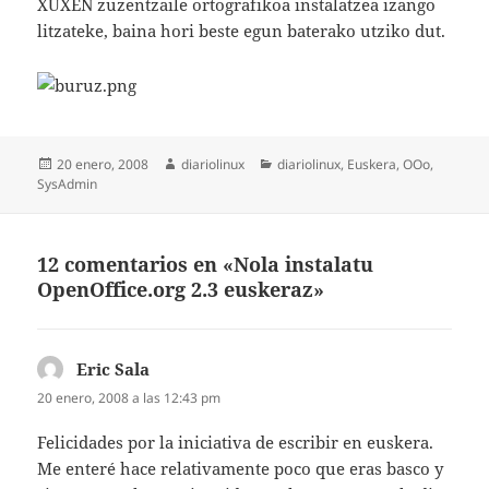
XUXEN zuzentzaile ortografikoa instalatzea izango
litzateke, baina hori beste egun baterako utziko dut.
Publicado
Autor
Categorías
20 enero, 2008
diariolinux
diariolinux
,
Euskera
,
OOo
,
el
SysAdmin
12 comentarios en «Nola instalatu
OpenOffice.org 2.3 euskeraz»
Eric Sala
dice:
20 enero, 2008 a las 12:43 pm
Felicidades por la iniciativa de escribir en euskera.
Me enteré hace relativamente poco que eras basco y