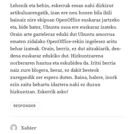
Lehenik eta behin, eskerrak eman nahi dizkizut
artikuluarengatik, izan ere neu honen bila ibili
bainaiz nire ekipoan OpenOffice euskaraz jartzeko
eta, bide batez, Ubuntu osoa ere euskaraz izateko.
Orain arte gazteleraz eduki dut Ubuntu amorrua
ematen zidalako OpenOffice-rekin ingelesez aritu
behar izateak. Orain, berriz, ez dut aitzakiarik, den-
dena euskaraz edukiko dut. Hizkuntzarena
norberaren hautua eta eskubidea da. Iritsi berria
naiz zure blogera, beraz, ez dakit besteok
zuregandik zer espero duten. Baina, halere, inork
ezin zaitu behartu idaztera nahi ez duzun
hizkuntzan. Eskerrik asko!
RESPONDER
Xabier
dice: