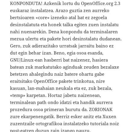
KONPONDUTA! Azkenik lortu du OpenOffice.org 2.3
euskaraz instalatzea. Arazo guztia zen aurreko
bertsioaren «core» izeneko atal bat ez zegoela
desinstalatuta eta honek talka egiten zuen instalatu
nahi nuenarekin. Dena konpondu da terminalaren
mezua ulertu eta pakete hori desinstalatu dudanean.
Gero, zuk adierazitako urratsak jarraitu baino ez
dut egin behar izan. Beno, egia osoa esanda,
GNU/Linux-ean hasberri bat naizenez, hasiera
batean zuk markatutako aginduak zeuden bezalaxe
betetzen ahalegindu naiz batere ohartu gabe
eraitsitako OpenOffice pakete trinkotua, nire
kasuan, lan-mahaian neukala eta ez, zuk bezala,
«temp» karpetan. Hortaz jabetu naizenean,
terminalean path ondo idatzi eta handik aurrera
prozedura osoa primeran burutu da. ZORIONAK
zure ekarpenengatik. Berriz esker anitz eta Xuxen
zuzentzaile ortografikoa instalatzeko tutoriala noiz
post-eatzen duzun zain izango nauzu.