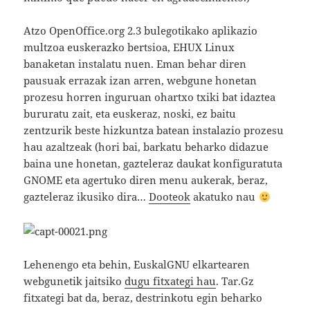
Atzo OpenOffice.org 2.3 bulegotikako aplikazio
multzoa euskerazko bertsioa, EHUX Linux
banaketan instalatu nuen. Eman behar diren
pausuak errazak izan arren, webgune honetan
prozesu horren inguruan ohartxo txiki bat idaztea
bururatu zait, eta euskeraz, noski, ez baitu
zentzurik beste hizkuntza batean instalazio prozesu
hau azaltzeak (hori bai, barkatu beharko didazue
baina une honetan, gazteleraz daukat konfiguratuta
GNOME eta agertuko diren menu aukerak, beraz,
gazteleraz ikusiko dira…
Dooteok
akatuko nau
Lehenengo eta behin, EuskalGNU elkartearen
webgunetik jaitsiko
dugu fitxategi hau
. Tar.Gz
fitxategi bat da, beraz, destrinkotu egin beharko