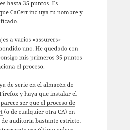
ues hasta 35 puntos. Es
que CaCert incluya tu nombre y
ificado.
jes a varios «assurers»
espondido uno. He quedado con
 consigo mis primeros 35 puntos
ciona el proceso.
ya de serie en el almacén de
irefox y haya que instalar el
,
parece ser que el proceso de
rt
(o de cualquier otra CA) en
de auditoría bastante estricto.
nteresante ese último enlace,