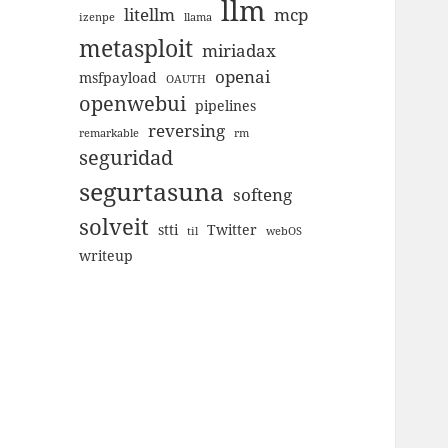
llm
litellm
mcp
izenpe
llama
metasploit
miriadax
openai
msfpayload
OAUTH
openwebui
pipelines
reversing
remarkable
rm
seguridad
segurtasuna
softeng
solveit
stti
Twitter
til
webOS
writeup