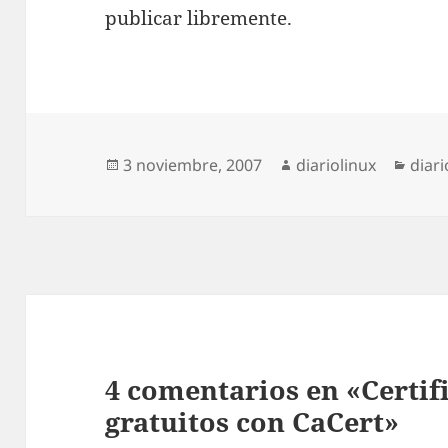
publicar libremente.
Publicado
Autor
Cate
3 noviembre, 2007
diariolinux
diari
el
4 comentarios en «Certif
gratuitos con CaCert»