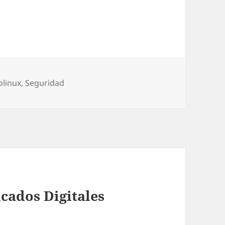
gorías
olinux
,
Seguridad
icados Digitales