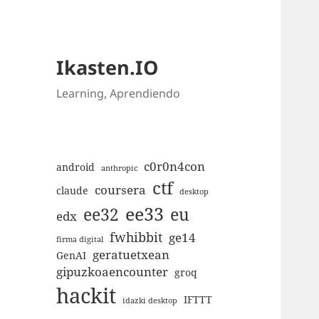
Ikasten.IO
Learning, Aprendiendo
c0r0n4con
android
anthropic
ctf
coursera
claude
desktop
ee33
ee32
eu
edx
fwhibbit
ge14
firma digital
geratuetxean
GenAI
gipuzkoaencounter
groq
hackit
IFTTT
idazki desktop