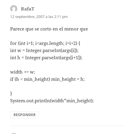
RafaT
dice:
12 septiembre, 2007 a las 2:11 pm
Parece que se corto en el menor que
for (int i=1; i<args.length; i=i+2) {
int w = Integer.parseInt(args[i]);
int h = Integer.parseInt(args[i+1]);
width += w;
if (h < min_height) min_height = h;
}
System.out.println(width*min_height);
RESPONDER