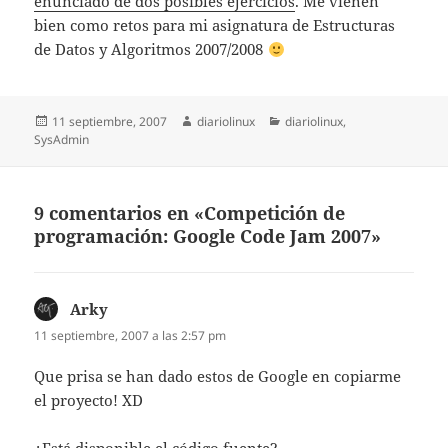
enunciado de dos posibles ejercicios
. Me vienen
bien como retos para mi asignatura de Estructuras
de Datos y Algoritmos 2007/2008
Publicado
Autor
Categorías
11 septiembre, 2007
diariolinux
diariolinux
,
el
SysAdmin
9 comentarios en «Competición de
programación: Google Code Jam 2007»
Arky
dice:
11 septiembre, 2007 a las 2:57 pm
Que prisa se han dado estos de Google en copiarme
el proyecto! XD
¿Está disponible el código fuente?