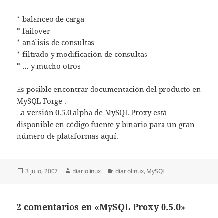
* balanceo de carga
* failover
* análisis de consultas
* filtrado y modificación de consultas
* … y mucho otros
Es posible encontrar documentación del producto
en
MySQL Forge
.
La versión 0.5.0 alpha de MySQL Proxy está
disponible en código fuente y binario para un gran
número de plataformas
aquí
.
Publicado
Autor
Categorías
3 julio, 2007
diariolinux
diariolinux
,
MySQL
el
2 comentarios en «MySQL Proxy 0.5.0»