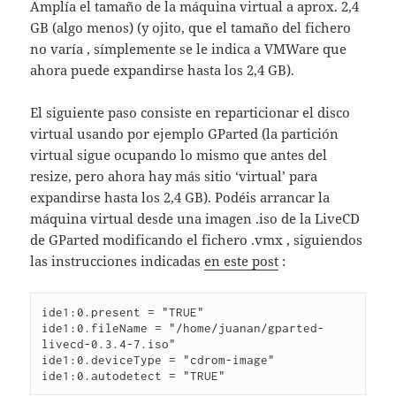
Amplía el tamaño de la máquina virtual a aprox. 2,4
GB (algo menos) (y ojito, que el tamaño del fichero
no varía , símplemente se le indica a VMWare que
ahora puede expandirse hasta los 2,4 GB).
El siguiente paso consiste en reparticionar el disco
virtual usando por ejemplo GParted (la partición
virtual sigue ocupando lo mismo que antes del
resize, pero ahora hay más sitio ‘virtual’ para
expandirse hasta los 2,4 GB). Podéis arrancar la
máquina virtual desde una imagen .iso de la LiveCD
de GParted modificando el fichero .vmx , siguiendos
las instrucciones indicadas
en este post
:
ide1:0.present = "TRUE"

ide1:0.fileName = "/home/juanan/gparted-
livecd-0.3.4-7.iso"

ide1:0.deviceType = "cdrom-image"

ide1:0.autodetect = "TRUE"