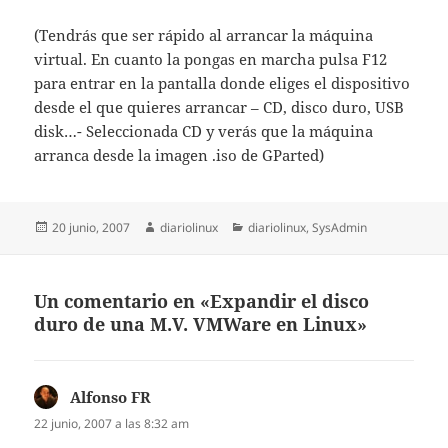
(Tendrás que ser rápido al arrancar la máquina
virtual. En cuanto la pongas en marcha pulsa F12
para entrar en la pantalla donde eliges el dispositivo
desde el que quieres arrancar – CD, disco duro, USB
disk…- Seleccionada CD y verás que la máquina
arranca desde la imagen .iso de GParted)
Publicado
Autor
Categorías
20 junio, 2007
diariolinux
diariolinux
,
SysAdmin
el
Un comentario en «Expandir el disco
duro de una M.V. VMWare en Linux»
Alfonso FR
dice:
22 junio, 2007 a las 8:32 am