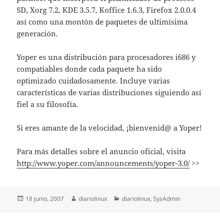
SD, Xorg 7.2, KDE 3.5.7, Koffice 1.6.3, Firefox 2.0.0.4
así como una montón de paquetes de ultimísima
generación.
Yoper es una distribución para procesadores i686 y
compatiables donde cada paquete ha sido
optimizado cuidadosamente. Incluye varias
características de varias distribuciones siguiendo así
fiel a su filosofía.
Si eres amante de la velocidad, ¡bienvenid@ a Yoper!
Para más detalles sobre el anuncio oficial, visita
http://www.yoper.com/announcements/yoper-3.0/
>>
Publicado
Autor
Categorías
18 junio, 2007
diariolinux
diariolinux
,
SysAdmin
el