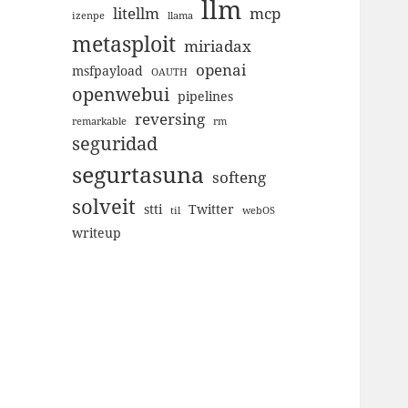
llm
litellm
mcp
izenpe
llama
metasploit
miriadax
openai
msfpayload
OAUTH
openwebui
pipelines
reversing
remarkable
rm
seguridad
segurtasuna
softeng
solveit
stti
Twitter
til
webOS
writeup