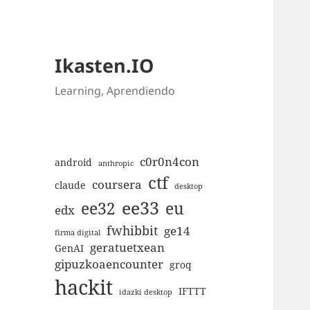
Ikasten.IO
Learning, Aprendiendo
c0r0n4con
android
anthropic
ctf
coursera
claude
desktop
ee33
ee32
eu
edx
fwhibbit
ge14
firma digital
geratuetxean
GenAI
gipuzkoaencounter
groq
hackit
IFTTT
idazki desktop