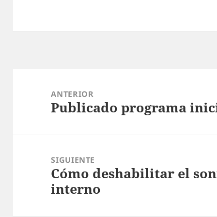
Navegación
de
ANTERIOR
Publicado programa ini
entradas
Entrada
anterior:
SIGUIENTE
Cómo deshabilitar el son
Entrada
interno
siguiente: