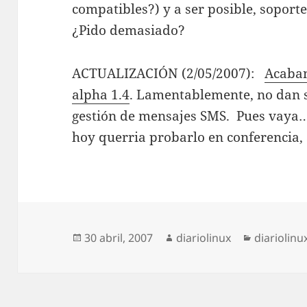
compatibles?) y a ser posible, soporte
¿Pido demasiado?
ACTUALIZACIÓN (2/05/2007):
Acaban
alpha 1.4
. Lamentablemente, no dan so
gestión de mensajes SMS. Pues vaya…
hoy querria probarlo en conferencia, 
Publicado
Autor
Categoría
30 abril, 2007
diariolinux
diariolinu
el