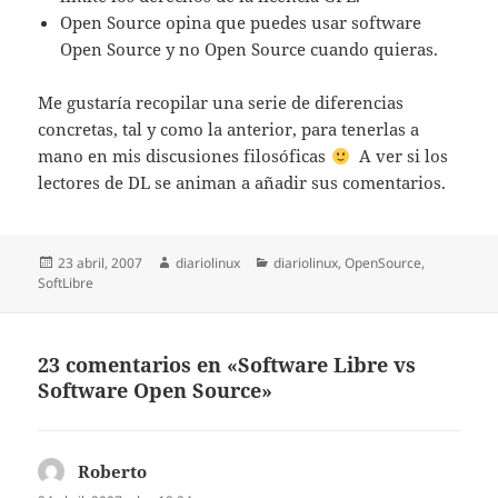
Open Source opina que puedes usar software
Open Source y no Open Source cuando quieras.
Me gustaría recopilar una serie de diferencias
concretas, tal y como la anterior, para tenerlas a
mano en mis discusiones filosóficas
A ver si los
lectores de DL se animan a añadir sus comentarios.
Publicado
Autor
Categorías
23 abril, 2007
diariolinux
diariolinux
,
OpenSource
,
el
SoftLibre
23 comentarios en «Software Libre vs
Software Open Source»
Roberto
dice: