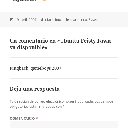
Publicado
Autor
Categorías
19 abril, 2007
diariolinux
diariolinux
,
SysAdmin
el
Un comentario en «Ubuntu Feisty Fawn
ya disponible»
Pingback:
gameboys 2007
Deja una respuesta
Tu dirección de correo electrónico no será publicada.
Los campos
obligatorios están marcados con
*
COMENTARIO
*