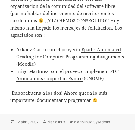
organización de la comunidad del software libre
(por no hablar del incremento de méritos en los
currículums
¡¡Y LO HEMOS CONSEGUIDO!! Hoy
mismo han llegado los mensajes de felicitación. Los
agraciados son :
Arkaitz Garro con el proyecto
Epaile: Automated
Grading for Computer Programming Assignments
(Moodle)
Iñigo Martínez, con el proyecto
Implement PDF
Annotations support in Evince
(GNOME)
¡Enhorabuena a los dos! Ahora queda lo más
importante: documentar y programar
Publicado
Autor
Categorías
12 abril, 2007
diariolinux
diariolinux
,
SysAdmin
el