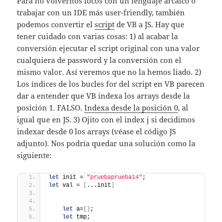
Para no volvernos locos con un lenguaje arcaico o
trabajar con un IDE más user-friendly, también
podemos convertir el
script
de VB a JS. Hay que
tener cuidado con varias cosas: 1) al acabar la
conversión ejecutar el script original con una valor
cualquiera de password y la conversión con el
mismo valor. Así veremos que no la hemos liado. 2)
Los índices de los bucles for del script en VB parecen
dar a entender que VB indexa los arrays desde la
posición 1. FALSO.
Indexa desde la posición 0
, al
igual que en JS. 3) Ojito con el index j si decidimos
indexar desde 0 los arrays (véase el código JS
adjunto). Nos podría quedar una solución como la
siguiente:
let
 init = 
"pruebaprueba14"
;
let
 val = 
[
...init
]
let
 a=
[
]
;
let
 tmp;