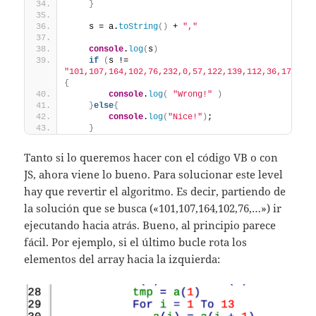
}
    s = a.
toString
(
)
 + 
","
console
.
log
(
s
)
if
(
s != 
"101,107,164,102,76,232,0,57,122,139,112,36,17,205
{
console
.
log
(
"Wrong!"
)
}
else
{
console
.
log
(
"Nice!"
)
;
}
Tanto si lo queremos hacer con el código VB o con
JS, ahora viene lo bueno. Para solucionar este level
hay que revertir el algoritmo. Es decir, partiendo de
la solución que se busca («101,107,164,102,76,…») ir
ejecutando hacia atrás. Bueno, al principio parece
fácil. Por ejemplo, si el último bucle rota los
elementos del array hacia la izquierda: