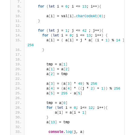
for
(
let
 i = 
0
; i <= 
13
; i++
)
{
        a
[
i
]
 = val
[
i
]
.
charCodeAt
(
0
)
;
}
for
(
let
 j = 
1
; j <= 
42
 ; j++
)
{
for
(
let
 i = 
0
; i <= 
13
; i++
)
{
        a
[
i
]
 = 
(
 a
[
i
]
 + j * a
[
(
i + 
1
)
 % 
14
]
)
 %
256
}
        tmp = a
[
1
]
        a
[
1
]
 = a
[
2
]
        a
[
2
]
 = tmp
        a
[
3
]
 = 
(
a
[
3
]
 * 
49
)
 % 
256
        a
[
4
]
 = 
(
a
[
4
]
 * 
(
(
j * 
2
)
 + 
1
)
)
 % 
256
        a
[
5
]
 = 
255
 - a
[
5
]
        tmp = a
[
0
]
for
(
let
 i = 
0
; i<= 
12
; i++
)
{
            a
[
i
]
 = a
[
i + 
1
]
}
        a
[
13
]
 = tmp
console
.
log
(
j, a
)