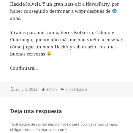
HackIt/SolveIt. Y un gran hats-off a NavarParty, por
haber conseguido destronar a w0pr después de
años.
Y cañas para mis compañeros Kotxerra, Ochoto y
Cuartango, que un año más me han vuelto a enseñar
cómo jugar un buen HackIt y saborearlo con unas
buenas cervezas
Continuará…
Publicado
Autor
Categorías
25 julio, 2022
admin
Sin categoría
el
Deja una respuesta
Tu dirección de correo electrónico no será publicada.
Los campos
obligatorios están marcados con
*